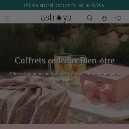
IGNORER LE
Thème astral personnalisé ☀️ 19.90€
CONTENU
Panier
Coffrets cadeaux Bien-être
Offrez de la douceur et du bien-être à la femme que vous
chérissez !