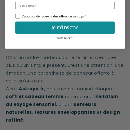
Astroya réunit une sélection de produit uniques,
artisanaux, originaux, et petites idées cadeaux à
J'accepte de recevoir des offres de astroya.fr.
prix justes pour faire plaisir à coup sûr sans se
ruiner.
Je m'inscris
Non merci
Un cadeau femme unique, entre douceur,
bien-être et évasion
Offrir un coffret cadeau à une femme, c’est bien
plus qu’un simple présent. C’est une attention, une
émotion, une parenthèse de bonheur offerte à
celle qu’on aime.
Chez
Astroya.fr
, nous avons imaginé chaque
coffret cadeau femme
comme une
invitation
au voyage sensoriel
, alliant
senteurs
naturelles
,
textures enveloppantes
et
design
raffiné
.