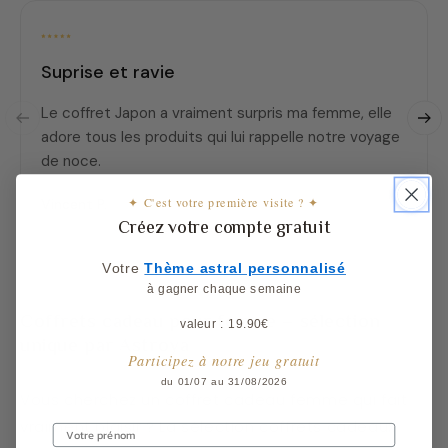
Suprise et ravie
Le coffret Japon a vraiment surpris ma femme, elle
adore tous les produits qui lui rappelle notre voyage
de noce.
✦ C'est votre première visite ? ✦
Vincent P.
Créez votre compte gratuit
Votre
​
Thème astral personnalisé
à gagner chaque semaine
Coffrets cadeau pour femme – sélection
valeur : 19.90€
unique par Astroya
Participez à notre jeu gratuit
du 01/07 au 31/08/2026
Vous cherchez un coffret cadeau femme qui fait
vraiment plaisir ? La sélection coffrets cadeaux