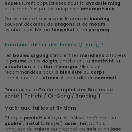
boules
furent popularisées sous la
dynastie ming
,
puis adoptées par les adeptes d’
arts martiaux
.
On les connaît aussi sous le nom de
baoding
,
souvent décorées de
dragon
s et de
motifs
symboliques liés au
feng shui
et au
yin yang
.
Pourquoi utiliser des boules Qi gong ?
Les
boules qi gong
stimulent les
méridiens
à travers
la
paume
et les
doigts
, améliorent la
dextérité
, la
circulation
et le
flux
d’
énergie
. Elles sont
recommandées pour le
bien être
du
corps
,
l’apaisement du
stress
et la qualité du
sommeil
.
Découvrez le Guide complet des Boules de
santé ( Tai-chi / Qi-Gong / Baoding )
Matériaux, tailles et finitions
Chaque
produit
Astroya est sélectionné pour sa
qualité
:
métal
(alliages),
acier
,
fer
, parfois
rehaussé de
cuivre
ou proposé en
bois
et en
jade
.