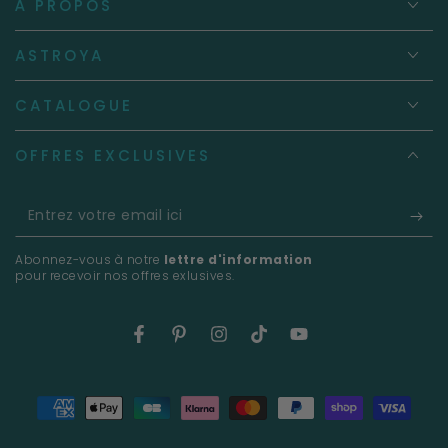
À PROPOS
ASTROYA
CATALOGUE
OFFRES EXCLUSIVES
Entrez
votre
Abonnez-vous à notre
lettre d'information
email
pour recevoir nos offres exlusives.
ici
Facebook
Pinterest
Instagram
TikTok
YouTube
Modes
de