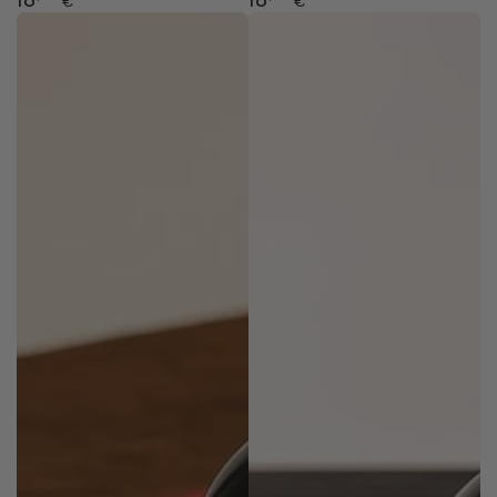
€
€
normal
normal