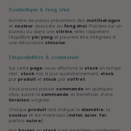
Symbolique & feng shui
Nombre de paires présentent des
motifs
dragon
et
couleur
associée au
feng shui
. Placées sur un
bureau ou dans une
vitrine
, elles rappellent
l’équilibre
yin
/
yang
et peuvent être intégrées à
une décoration
chinoise
.
Disponibilités & commande
Sur cette
page
, nous affichons le
stock
en temps
réel :
stock
mis à jour quotidiennement,
stock
par
produit
et
stock
par
coffret
.
Vous pouvez passer
commande
en quelques
clics, suivre la
commande
, et bénéficier d’une
livraison
soignée.
Chaque
produit
listé indique le
diamètre
, la
couleur
et les matériaux (
métal
,
acier
,
fer
,
parfois
cuivre
).
Nos
boules
en
stock
sont expédiées rapidement