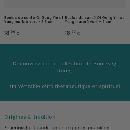
Boules de santé Qi Gong Yin et
Boules de santé Qi Gong Yin et
Yang marbré vert - 3.5 cm
Yang marbré vert - 4 cm
Prix
Prix
18
18
,90
,90
€
€
normal
normal
Découvrez notre collection de Boules Qi
Gong,
un véritable outil thérapeutique et spirituel
Origines & tradition
En
chine
, la légende raconte que les premières