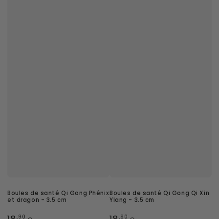
Boules de santé Qi Gong Phénix
Boules de santé Qi Gong Qi Xin
et dragon - 3.5 cm
Ylang - 3.5 cm
Prix
Prix
18
18
,90
,90