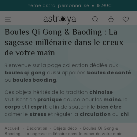
IGNORER LE
Thème astral personnalisé ☀️ 19.90€
CONTENU
Panier
Collection:
Boules Qi Gong & Baoding : La
sagesse millénaire dans le creux
de votre main
Bienvenue sur la page collection dédiée aux
boules qi gong
aussi appelées
boules de santé
ou
boules baoding
.
Ces objets hérités de la tradition
chinoise
s’utilisent en
pratique
douce pour les
mains
, le
corps
et l’
esprit
, afin de soutenir le
bien être
,
calmer le
stress
et réguler la
circulation
du
chi
.
Accueil
›
Décoration
›
Objets déco
›
Boules Qi Gong &
Baoding : La sagesse millénaire dans le creux de votre main