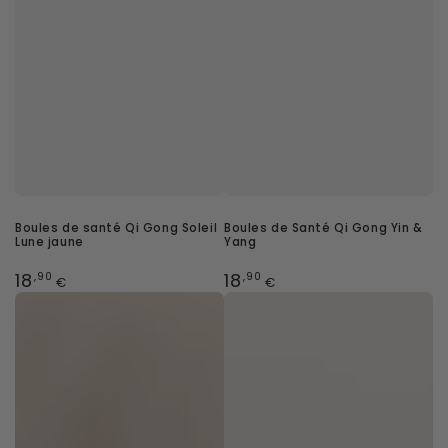
Boules de santé Qi Gong Soleil
Boules de Santé Qi Gong Yin &
Lune jaune
Yang
Prix
Prix
18
18
,90
,90
€
€
normal
normal