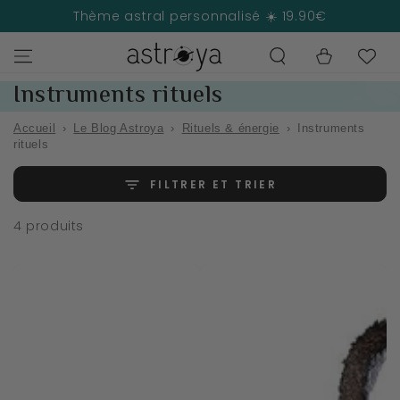
IGNORER LE
Thème astral personnalisé ☀️ 19.90€
CONTENU
Panier
Collection:
Instruments rituels
Accueil
›
Le Blog Astroya
›
Rituels & énergie
›
Instruments
rituels
FILTRER ET TRIER
4 produits