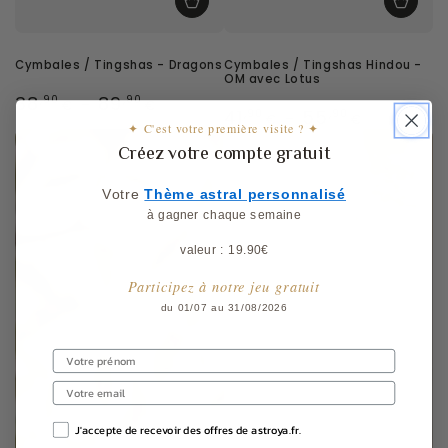
Cymbales / Tingshas - Dragons
Cymbales / Tingshas Hindou -
OM avec Lotus
Prix
38
89
,90
,90
€
€
Prix
41
55
,90
,90
normal
€
€
✦ C'est votre première visite ? ✦
normal
Créez votre compte gratuit
Votre
​
Thème astral personnalisé
à gagner chaque semaine
valeur : 19.90€
Participez à notre jeu gratuit
du 01/07 au 31/08/2026
J'accepte de recevoir des offres de astroya.fr.