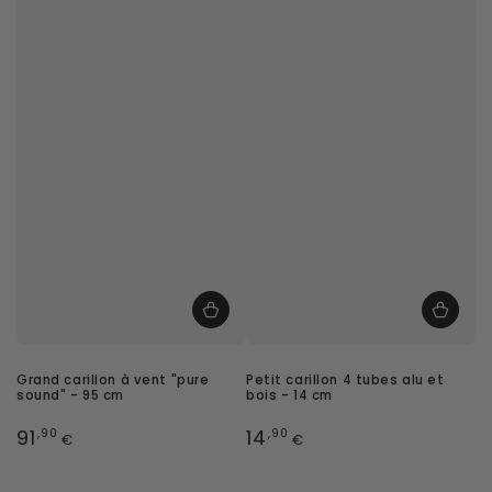
Grand carillon à vent "pure
Petit carillon 4 tubes alu et
sound" - 95 cm
bois - 14 cm
Prix
Prix
91
14
,90
,90
€
€
normal
normal