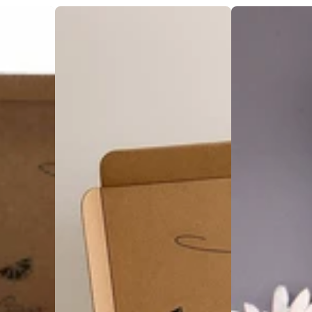
Coffret
Coffret
Aromathérapie
Aromathérapi
-
-
12
12
Huiles
Huiles
Essentielles
Essentielles
|
|
Eté
Initiation