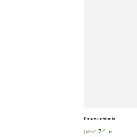
Baume chinois
7
,35
9
,80
€
€