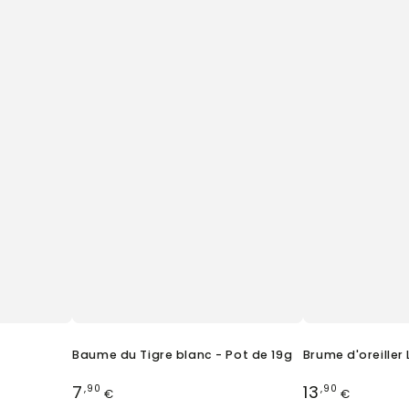
Baume du Tigre blanc - Pot de 19g
Brume d'oreiller
Prix
Prix
7
13
,90
,90
€
€
normal
normal