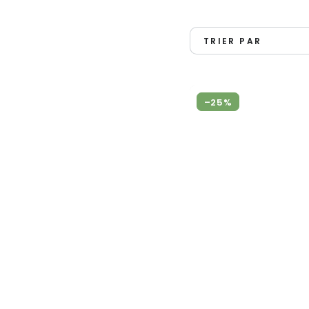
TRIER PAR
Baume
–25%
chinois