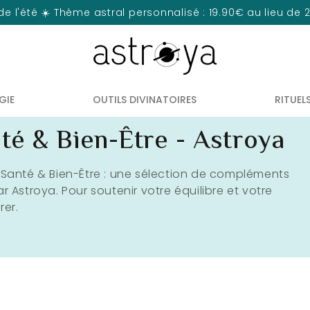
de l'été ☀️ Thème astral personnalisé : 19.90€ au lieu de
GIE
OUTILS DIVINATOIRES
RITUEL
té & Bien-Être - Astroya
 Santé & Bien-Être : une sélection de compléments
ar Astroya. Pour soutenir votre équilibre et votre
rer.