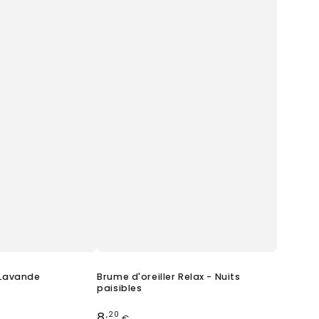
 Lavande
Brume d'oreiller Relax - Nuits
paisibles
Prix
8
,20
€