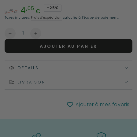
4
,05
–25%
€
,40
5
€
Prix
Prix
Taxes incluses.
Frais d'expédition
calculés à l'étape de paiement.
normal
de
vente
Quantité
Réduire
Augmenter
la
la
AJOUTER AU PANIER
quantité
quantité
de
de
Sous-
Sous-
verres
DÉTAILS
verres
en
en
bois
bois
LIVRAISON
|
|
Phases
Phases
de
de
Ajouter à mes favoris
Lune
Lune