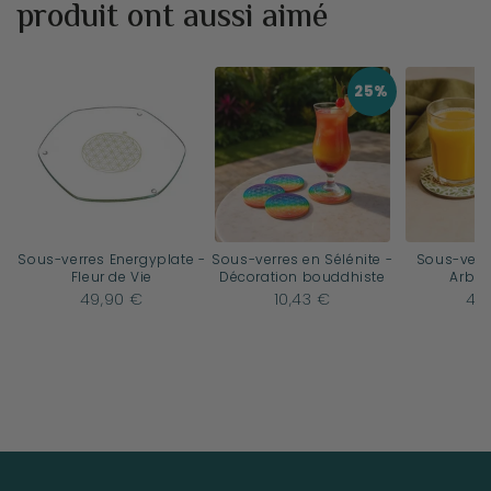
produit ont aussi aimé
25%
Sous-verres Energyplate -
Sous-verres en Sélénite -
Sous-verre
Fleur de Vie
Décoration bouddhiste
Arbre
49,90 €
10,43 €
4,