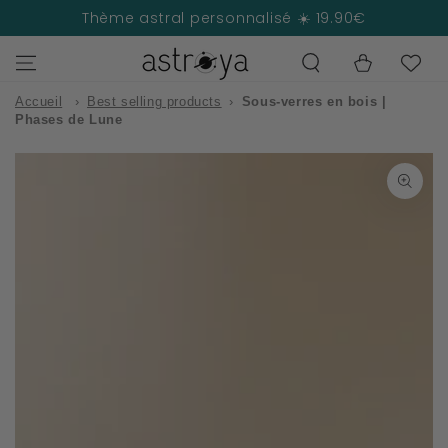
IGNORER LE
Thème astral personnalisé ☀️ 19.90€
CONTENU
Panier
Accueil
›
Best selling products
›
Sous-verres en bois |
Phases de Lune
IGNORER LES
INFORMATIONS
SUR LE PRODUIT