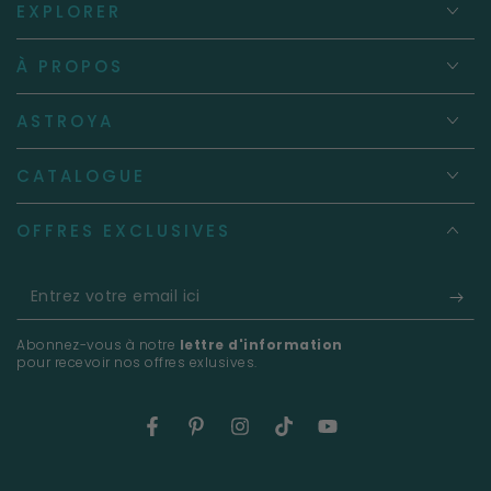
EXPLORER
À PROPOS
ASTROYA
CATALOGUE
OFFRES EXCLUSIVES
Entrez
votre
Abonnez-vous à notre
lettre d'information
email
pour recevoir nos offres exlusives.
ici
Facebook
Pinterest
Instagram
TikTok
YouTube