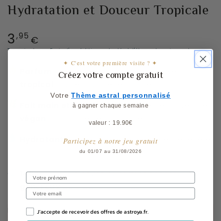
Hydratation et Douceur Tropicale
3
Prix
,95
€
normal
Taxes incluses.
Frais d'expédition
calculés à l'étape de paiement.
✦ C'est votre première visite ? ✦
Parfum
: Senteur sucrée de papaye pour
Créez votre compte gratuit
tropical
une douche relaxante.
Votre
​
Thème astral personnalisé
Fait main et
: Fabriqué artisanalement avec des
à gagner chaque semaine
végan
ingrédients naturels.
valeur : 19.90€
Hydratant
: L’huile de coco hydrate et régénère
Participez à notre jeu gratuit
la peau.
du 01/07 au 31/08/2026
140g
: Un savon au format généreux qui
généreux
dure dans le temps.
Papaye
J'accepte de recevoir des offres de astroya.fr.