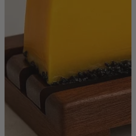
Ouvrir
le
média
1
en
modal