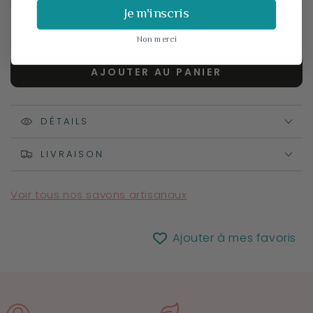
Huile de coco
Je m'inscris
Quantité
Non merci
Réduire
Augmenter
la
la
AJOUTER AU PANIER
quantité
quantité
de
de
Savon
Savon
Artisanal
DÉTAILS
Artisanal
Papaye
Papaye
–
–
LIVRAISON
Hydratation
Hydratation
et
et
Voir tous nos savons artisanaux
Douceur
Douceur
Tropicale
Tropicale
Ajouter à mes favoris