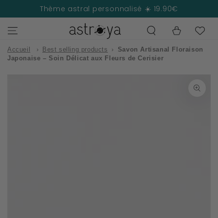
IGNORER LE
Thème astral personnalisé ☀️ 19.90€
CONTENU
Panier
Accueil
›
Best selling products
›
Savon Artisanal Floraison
Japonaise – Soin Délicat aux Fleurs de Cerisier
IGNORER LES
INFORMATIONS
SUR LE PRODUIT