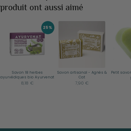
produit ont aussi aimé
25%
Savon 18 herbes
Savon artisanal - Agnès &
Petit savo
ayurvédiques bio Ayurvenat
Cat
8,18 €
7,90 €