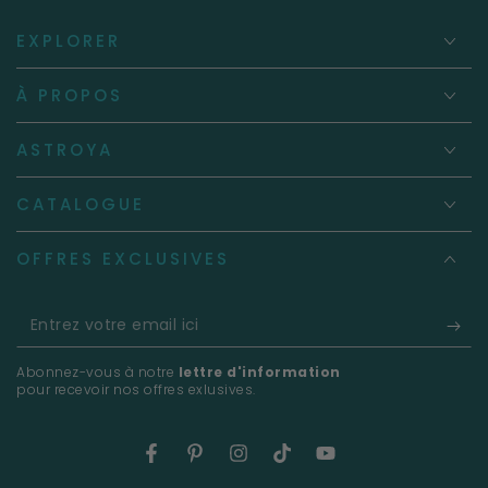
EXPLORER
À PROPOS
ASTROYA
CATALOGUE
OFFRES EXCLUSIVES
Entrez
votre
Abonnez-vous à notre
lettre d'information
email
pour recevoir nos offres exlusives.
ici
Facebook
Pinterest
Instagram
TikTok
YouTube