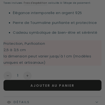
normal
Taxes incluses.
Frais d'expédition
calculés à l'étape de paiement.
Élégance intemporelle en argent 925
Pierre de Tourmaline purifiante et protectrice
Cadeau symbolique de bien-être et sérénité
Protection, Purification
2,5 à 3,5 cm
la dimension peut varier jusqu'à 1 cm (modèles
uniques et artisanaux)
Quantité
Réduire
Augmenter
la
la
AJOUTER AU PANIER
quantité
quantité
de
de
Pendentif
Pendentif
Tourmaline
DÉTAILS
Tourmaline