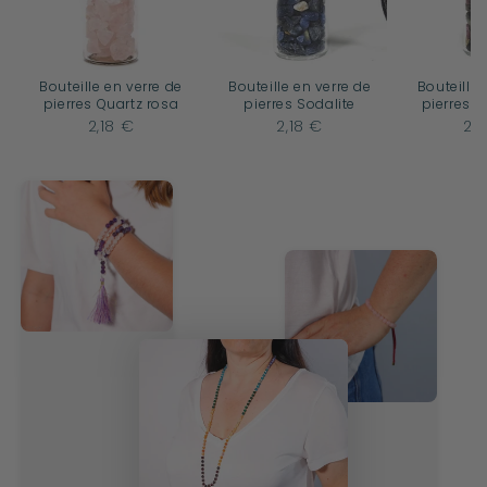
Bouteille en verre de
Bouteille en verre de
Bouteille 
pierres Quartz rosa
pierres Sodalite
pierres 
2,18 €
2,18 €
2,