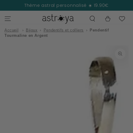
IGNORER LE
Thème astral personnalisé ☀️ 19.90€
CONTENU
Panier
Accueil
›
Bijoux
›
Pendentifs et colliers
›
Pendentif
Tourmaline en Argent
IGNORER LES
INFORMATIONS
SUR LE PRODUIT