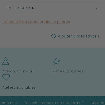
en
en
Argent
Argent
LIVRAISON
Découvrir nos pendentifs en pierres
Ajouter à mes favoris
Artisanat familial
Pierres véritables
Ateliers équitables
"Un seul bracelet ne tinte pas..."
Style authentique 