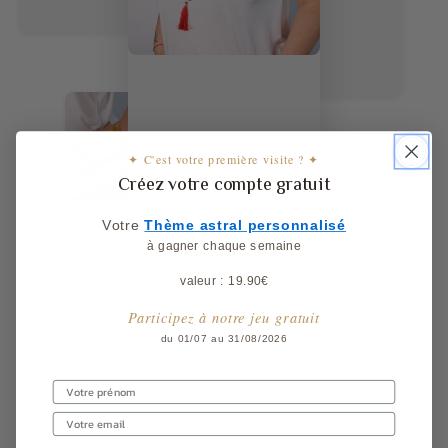
✦ C'est votre première visite ? ✦
Créez votre compte gratuit
Votre
​
Thème astral personnalisé
à gagner chaque semaine
valeur : 19.90€
Participez à notre jeu gratuit
du 01/07 au 31/08/2026
Choisissez votre bijoux en pierre
Cette
pratique ancestrale
permet de
bénéficier