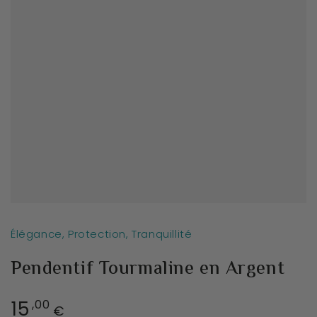
Élégance, Protection, Tranquillité
Pendentif Tourmaline en Argent
15
Prix
,00
€