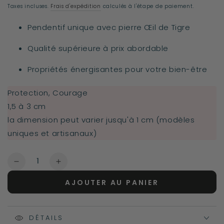
normal
Taxes incluses.
Frais d'expédition
calculés à l'étape de paiement.
Pendentif unique avec pierre Œil de Tigre
Qualité supérieure à prix abordable
Propriétés énergisantes pour votre bien-être
Protection, Courage
1,5 à 3 cm
la dimension peut varier jusqu'à 1 cm (modèles
uniques et artisanaux)
Quantité
Réduire
Augmenter
la
la
AJOUTER AU PANIER
quantité
quantité
de
de
Pendentif
Pendentif
en
DÉTAILS
en