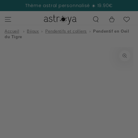
IGNORER LE
Thème astral personnalisé ☀️ 19.90€
CONTENU
Panier
Accueil
›
Bijoux
›
Pendentifs et colliers
›
Pendentif en Oeil
du Tigre
IGNORER LES
INFORMATIONS
SUR LE PRODUIT