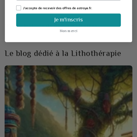
Cette
pratique ancestrale
permet de
bénéficier
J'accepte de recevoir des offres de astroya.fr.
des propriétés énergétiques
des pierres
au quotidien.
Je m'inscris
Nos collections de bijoux en pierres
Non merci
Le blog dédié à la Lithothérapie