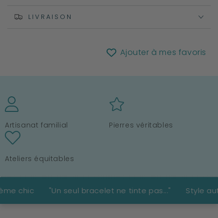
Oeil
Oeil
du
du
LIVRAISON
Tigre
Tigre
Ajouter à mes favoris
Artisanat familial
Pierres véritables
Ateliers équitables
"Un seul bracelet ne tinte pas..."
Style authentique i