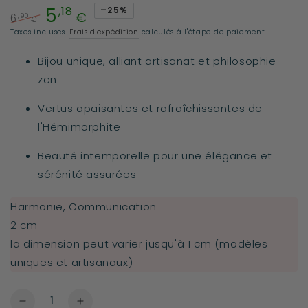
5
,18
–25%
€
,90
6
€
Prix
Prix
Taxes incluses.
Frais d'expédition
calculés à l'étape de paiement.
normal
de
Bijou unique, alliant artisanat et philosophie
vente
zen
Vertus apaisantes et rafraîchissantes de
l'Hémimorphite
Beauté intemporelle pour une élégance et
sérénité assurées
Harmonie, Communication
2 cm
la dimension peut varier jusqu'à 1 cm (modèles
uniques et artisanaux)
Quantité
Réduire
Augmenter