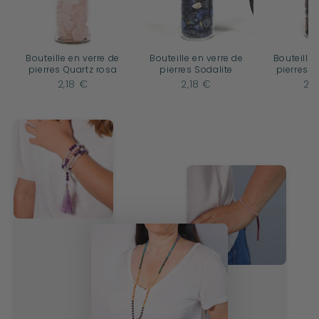
Bouteille en verre de
Bouteille en verre de
Bouteille 
pierres Quartz rosa
pierres Sodalite
pierres 
2,18 €
2,18 €
2,