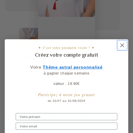
✦ C'est votre première visite ? ✦
Créez votre compte gratuit
Votre
​
Thème astral personnalisé
à gagner chaque semaine
valeur : 19.90€
Participez à notre jeu gratuit
du 01/07 au 31/08/2026
Choisissez votre bijoux en pierre
Cette
pratique ancestrale
permet de
bénéficier