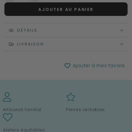
la
la
AJOUTER AU PANIER
quantité
quantité
de
de
Pendentif
Pendentif
Brut
DÉTAILS
Brut
en
en
Hémimorphite
Hémimorphite
LIVRAISON
Naturelle
Naturelle
Ajouter à mes favoris
Artisanat familial
Pierres véritables
Ateliers équitables