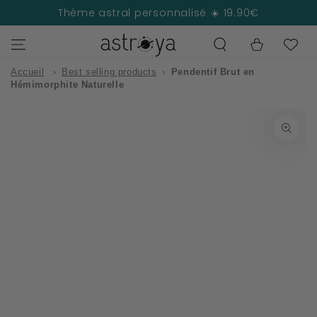
IGNORER LE
Thème astral personnalisé ☀️ 19.90€
CONTENU
Panier
Accueil
›
Best selling products
›
Pendentif Brut en
Hémimorphite Naturelle
IGNORER LES
INFORMATIONS
SUR LE PRODUIT