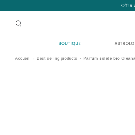
IGNORER LE
Offre 
CONTENU
BOUTIQUE
ASTROLO
Accueil
›
Best selling products
›
Parfum solide bio Oleana
IGNORER LES
INFORMATIONS
SUR LE PRODUIT