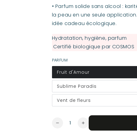
• Parfum solide sans alcool : kari
vente
la peau en une seule application.
idée cadeau écologique.
Hydratation, hygiène, parfum
Certifié biologique par COSMOS
PARFUM
Fruit d'Amour
Sublime Paradis
Vent de fleurs
Quantité
Réduire
Augmenter
la
la