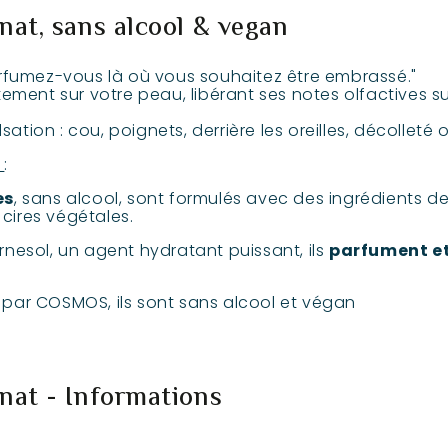
nat, sans alcool & vegan
rfumez-vous là où vous souhaitez être embrassé."
ment sur votre peau, libérant ses notes olfactives sub
sation : cou, poignets, derrière les oreilles, décolleté 
t
:
es
, sans alcool, sont formulés avec des ingrédients de
 cires végétales.
urnesol, un agent hydratant puissant, ils
parfument et
e par COSMOS, ils sont sans alcool et végan
nat - Informations