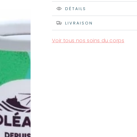
quantité
quantité
de
de
DÉTAILS
Parfum
Parfum
solide
solide
LIVRAISON
bio
bio
Oleanat
Oleanat
Voir tous nos soins du corps