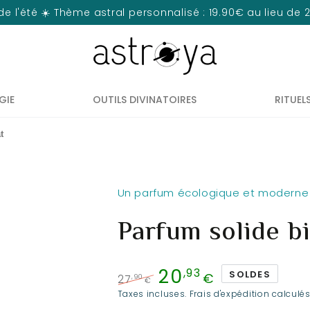
de l'été ☀️ Thème astral personnalisé : 19.90€ au lieu de
GIE
OUTILS DIVINATOIRES
RITUEL
t
Un parfum écologique et moderne
Parfum solide b
20
,93
SOLDES
€
,90
27
€
Prix
Prix
Taxes incluses.
Frais d'expédition
calculés
normal
de