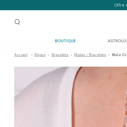
IGNORER LE
Offre 
CONTENU
BOUTIQUE
ASTROLO
Accueil
›
Bijoux
›
Bracelets
›
Malas / Bracelets
›
Mala Cr
IGNORER LES
INFORMATIONS
SUR LE PRODUIT