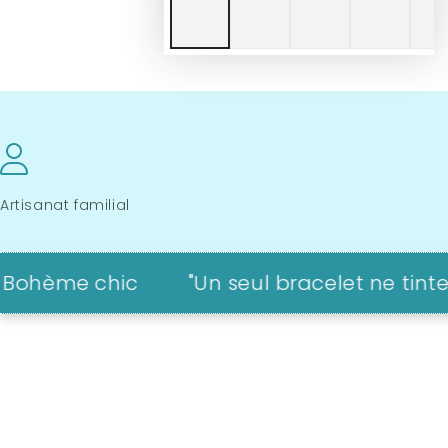
Artisanat familial
e chic
"Un seul bracelet ne tinte pas..."