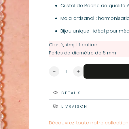
Cristal de Roche de qualité AA
Mala artisanal : harmonisat
Bijou unique : idéal pour mé
Clarté, Amplification
Perles de diamètre de 6 mm
Quantité
Réduire
Augmenter
la
la
quantité
quantité
de
de
DÉTAILS
Mala
Mala
Cristal
Cristal
LIVRAISON
de
de
Roche
Roche
|
|
Découvrez toute notre collection
108
108