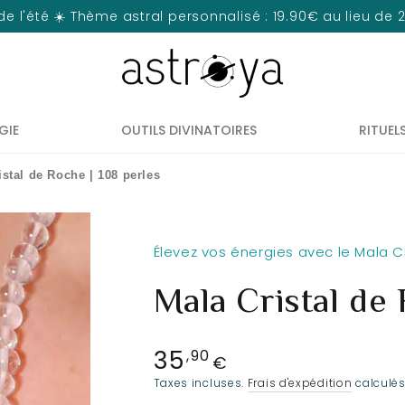
de l'été ☀️ Thème astral personnalisé : 19.90€ au lieu de
GIE
OUTILS DIVINATOIRES
RITUEL
istal de Roche | 108 perles
Élevez vos énergies avec le Mala C
Mala Cristal de 
35
Prix
,90
€
normal
Taxes incluses.
Frais d'expédition
calculés