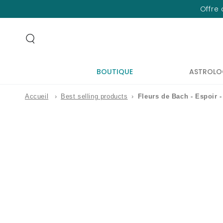
IGNORER LE
Offre 
CONTENU
BOUTIQUE
ASTROLO
Accueil
›
Best selling products
›
Fleurs de Bach - Espoir 
IGNORER LES
INFORMATIONS
SUR LE PRODUIT