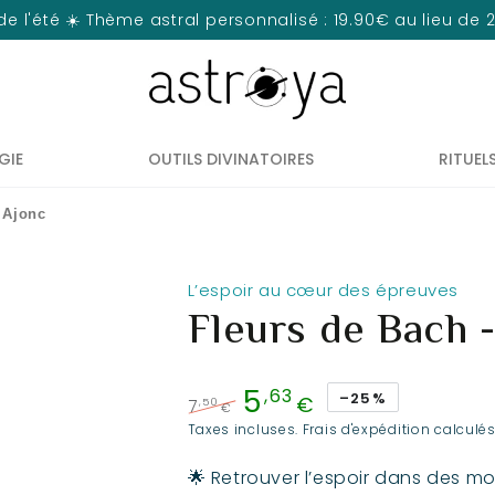
de l'été ☀️ Thème astral personnalisé : 19.90€ au lieu de
GIE
OUTILS DIVINATOIRES
RITUEL
- Ajonc
L’espoir au cœur des épreuves
Fleurs de Bach -
5
,63
–25%
€
,50
7
€
Prix
Prix
Taxes incluses.
Frais d'expédition
calculés
normal
de
🌟 Retrouver l’espoir dans des mo
vente