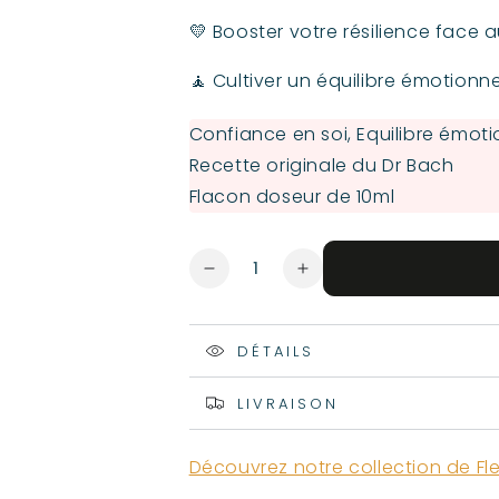
💛 Booster votre résilience face a
🧘 Cultiver un équilibre émotionne
Confiance en soi, Equilibre émot
Recette originale du Dr Bach
Flacon doseur de 10ml
Quantité
Réduire
Augmenter
la
la
quantité
quantité
de
de
DÉTAILS
Fleurs
Fleurs
de
de
LIVRAISON
Bach
Bach
-
-
Espoir
Espoir
Découvrez notre collection de Fl
-
-