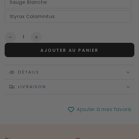
Sauge Blanche
Styrax Calamnitus
Quantité
Réduire
Augmenter
la
la
AJOUTER AU PANIER
quantité
quantité
de
de
Encens
Encens
Résine
DÉTAILS
Résine
-
-
Yogi
Yogi
LIVRAISON
&amp;
&amp;
Yogini
Yogini
-
-
Ajouter à mes favoris
20
20
g
g