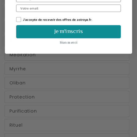
Concentration
J'accepte de recevoir des offres de astroya.fr.
Gloria
Je m'inscris
Harmony
Non merci
Méditation
Myrrhe
Oliban
Protection
Purification
Rituel