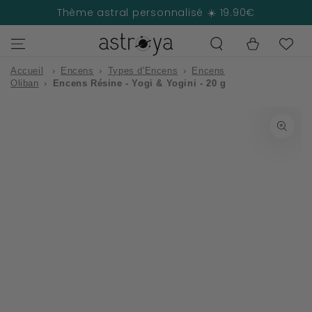
IGNORER LE
Thème astral personnalisé ☀️ 19.90€
CONTENU
Panier
Accueil
›
Encens
›
Types d'Encens
›
Encens
Oliban
›
Encens Résine - Yogi & Yogini - 20 g
IGNORER LES
INFORMATIONS
SUR LE PRODUIT