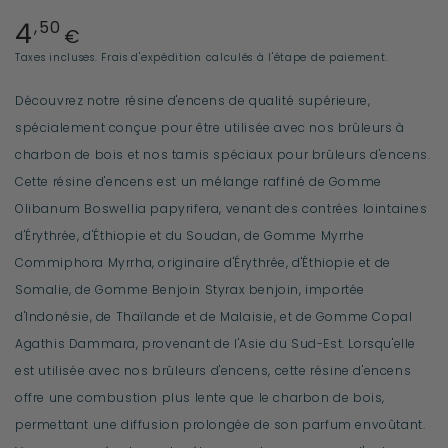
4
Prix
,50
€
normal
Taxes incluses.
Frais d'expédition
calculés à l'étape de paiement.
Découvrez notre résine d'encens de qualité supérieure,
spécialement conçue pour être utilisée avec nos brûleurs à
charbon de bois et nos tamis spéciaux pour brûleurs d'encens.
Cette résine d'encens est un mélange raffiné de Gomme
Olibanum Boswellia papyrifera, venant des contrées lointaines
d'Érythrée, d'Éthiopie et du Soudan, de Gomme Myrrhe
Commiphora Myrrha, originaire d'Érythrée, d'Éthiopie et de
Somalie, de Gomme Benjoin Styrax benjoin, importée
d'Indonésie, de Thaïlande et de Malaisie, et de Gomme Copal
Agathis Dammara, provenant de l'Asie du Sud-Est. Lorsqu'elle
est utilisée avec nos brûleurs d'encens, cette résine d'encens
offre une combustion plus lente que le charbon de bois,
permettant une diffusion prolongée de son parfum envoûtant.