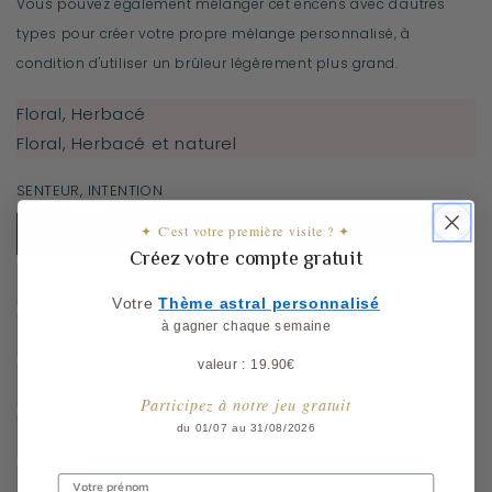
Vous pouvez également mélanger cet encens avec d'autres
types pour créer votre propre mélange personnalisé, à
condition d'utiliser un brûleur légèrement plus grand.
Floral, Herbacé
Floral, Herbacé et naturel
SENTEUR, INTENTION
✦ C'est votre première visite ? ✦
Basilic
Créez votre compte gratuit
Benjoin
Votre
​
Thème astral personnalisé
à gagner chaque semaine
Bois de Santal
valeur : 19.90€
Cathédrale
Participez à notre jeu gratuit
du 01/07 au 31/08/2026
Copal
Dammar