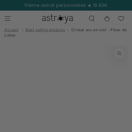
IGNORER LE
Thème astral personnalisé ☀️ 19.90€
CONTENU
Panier
Accueil
›
Best selling products
›
Cristal arc-en-ciel - Fleur de
Lotus
IGNORER LES
INFORMATIONS
SUR LE PRODUIT