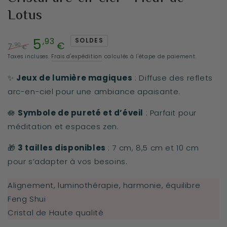
Lotus
5
,93
SOLDES
€
,90
7
€
Prix
Prix
Taxes incluses.
Frais d'expédition
calculés à l'étape de paiement.
normal
de
✨
Jeux de lumière magiques
: Diffuse des reflets
vente
arc-en-ciel pour une ambiance apaisante.
🪷
Symbole de pureté et d’éveil
: Parfait pour
méditation et espaces zen.
🎁
3 tailles disponibles
: 7 cm, 8,5 cm et 10 cm
pour s’adapter à vos besoins.
Alignement, luminothérapie, harmonie, équilibre
Feng Shui
Cristal de Haute qualité