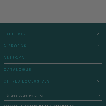
EXPLORER
À PROPOS
ASTROYA
CATALOGUE
OFFRES EXCLUSIVES
Entrez
votre
Abonnez-vous à notre
lettre d'information