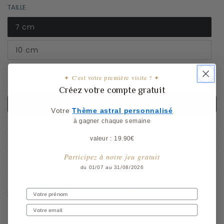
TAILLE
7 cm
10 cm
✦ C'est votre première visite ? ✦
Quantité
Réduire
Augmenter
Créez votre compte gratuit
la
la
AJOUTER AU PANIER
quantité
quantité
Votre
​
Thème astral personnalisé
de
de
à gagner chaque semaine
Cristal
Cristal
valeur : 19.90€
arc-
DÉTAILS
arc-
en-
en-
Participez à notre jeu gratuit
ciel
ciel
LIVRAISON
du 01/07 au 31/08/2026
-
-
Fleur
Fleur
Découvrez notre collection de Cristaux
de
de
Lotus
Lotus
Ajouter à mes favoris