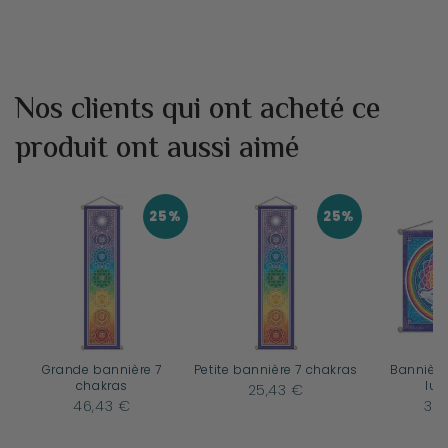
Nos clients qui ont acheté ce
produit ont aussi aimé
25%
25%
Grande bannière 7
Petite bannière 7 chakras
Bannière
chakras
lum
25,43 €
46,43 €
31,