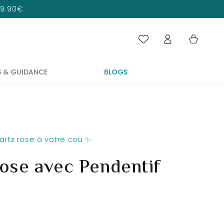
 29.90€
Panier
Connexion
S & GUIDANCE
BLOGS
uartz rose à votre cou ✨
Rose avec Pendentif