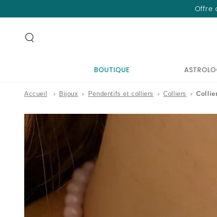
IGNORER LE
Offre 
CONTENU
BOUTIQUE
ASTROLO
Accueil
›
Bijoux
›
Pendentifs et colliers
›
Colliers
›
Collie
IGNORER LES
INFORMATIONS
SUR LE PRODUIT