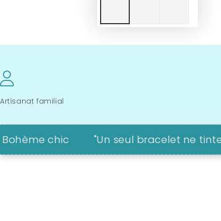
Artisanat familial
me chic
"Un seul bracelet ne tinte pas..."