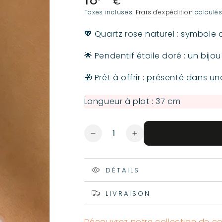
€
normal
Taxes incluses.
Frais d'expédition
calculés
💖 Quartz rose naturel : symbole 
🌟 Pendentif étoile doré : un bij
🎁 Prêt à offrir : présenté dans u
Longueur à plat : 37 cm
Quantité
Réduire
Augmenter
la
la
quantité
quantité
de
de
DÉTAILS
Collier
Collier
Quartz
Quartz
LIVRAISON
Rose
Rose
avec
avec
Pendentif
Pendentif
Découvrez notre collection de coll