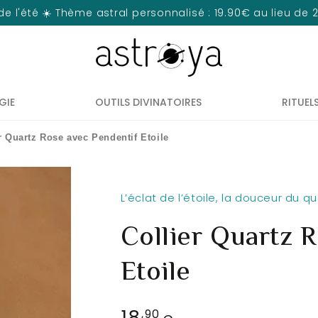
de l'été ☀️ Thème astral personnalisé : 19.90€ au lieu de
GIE
OUTILS DIVINATOIRES
RITUEL
r Quartz Rose avec Pendentif Etoile
L’éclat de l’étoile, la douceur du q
Collier Quartz 
Etoile
18
Prix
,90