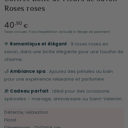
Roses roses
40
Prix
,90
€
normal
Taxes incluses.
Frais d'expédition
calculés à l'étape de paiement.
🌹
Romantique et élégant
: 9 roses roses en
savon, dans une boîte élégante pour une touche de
charme.
🛁
Ambiance spa
: Ajoutez des pétales au bain
pour une expérience relaxante et parfumée.
🎁
Cadeau parfait
: Idéal pour des occasions
spéciales – mariage, anniversaire ou Saint-Valentin.
Détente, relaxation
Floral
Dimensions : 17x17x11,5 cm