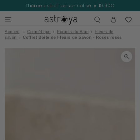
IGNORER LE
Thème astral personnalisé ☀️ 19.90€
CONTENU
Panier
Accueil
›
Cosmétique
›
Paradis du Bain
›
Fleurs de
savon
›
Coffret Boite de Fleurs de Savon - Roses roses
IGNORER LES
INFORMATIONS
SUR LE PRODUIT