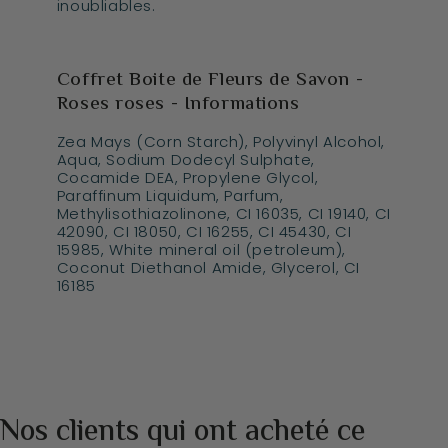
inoubliables.
Coffret Boite de Fleurs de Savon -
Roses roses - Informations
Zea Mays (Corn Starch), Polyvinyl Alcohol,
Aqua, Sodium Dodecyl Sulphate,
Cocamide DEA, Propylene Glycol,
Paraffinum Liquidum, Parfum,
Methylisothiazolinone, CI 16035, CI 19140, CI
42090, CI 18050, CI 16255, CI 45430, CI
15985, White mineral oil (petroleum),
Coconut Diethanol Amide, Glycerol, CI
16185
Nos clients qui ont acheté ce