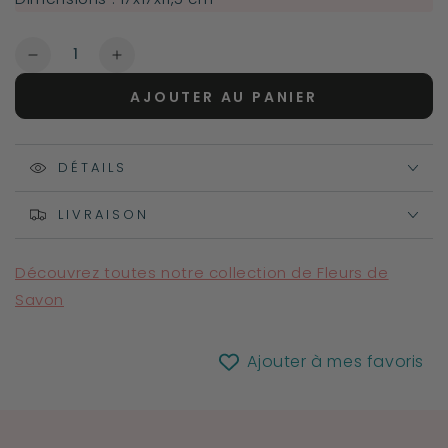
Quantité
Réduire
Augmenter
la
la
AJOUTER AU PANIER
quantité
quantité
de
de
Coffret
Coffret
Boite
DÉTAILS
Boite
de
de
Fleurs
Fleurs
LIVRAISON
de
de
Savon
Savon
Découvrez toutes notre collection de Fleurs de
-
-
Roses
Roses
Savon
roses
roses
Ajouter à mes favoris