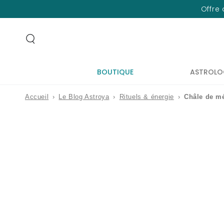
IGNORER LE
Offre 
CONTENU
BOUTIQUE
ASTROLO
Accueil
›
Le Blog Astroya
›
Rituels & énergie
›
Châle de mé
IGNORER LES
INFORMATIONS
SUR LE PRODUIT