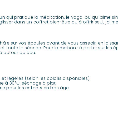
'un qui pratique la méditation, le yoga, ou qui aime s
sser dans un coffret bien-être ou à offrir seul, jolime
châle sur vos épaules avant de vous asseoir, en laissa
ant toute la séance. Pour la maison : à porter sur les
ié autour du cou.
et légères (selon les coloris disponibles).
ne à 30°C, séchage à plat.
ie pour les enfants en bas âge.