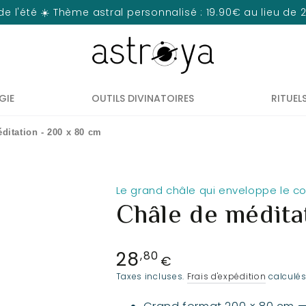
de l'été ☀️ Thème astral personnalisé : 19.90€ au lieu de
GIE
OUTILS DIVINATOIRES
RITUEL
ditation - 200 x 80 cm
Le grand châle qui enveloppe le c
Châle de médita
28
Prix
,80
€
normal
Taxes incluses.
Frais d'expédition
calculés