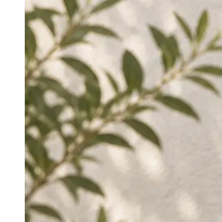
Ouvrir
le
média
1
en
modal