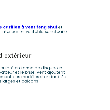
le
carillon à vent feng shui
et
 intérieur en véritable sanctuaire
d extérieur
sculpté en forme de disque, ce
 batteur et le brise-vent ajoutent
atement des modèles standard. Sa
s larges et balcons