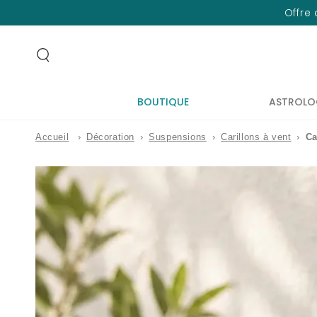
IGNORER LE
Offre 
CONTENU
BOUTIQUE
ASTROLO
Accueil
›
Décoration
›
Suspensions
›
Carillons à vent
›
Ca
IGNORER LES
INFORMATIONS
SUR LE PRODUIT