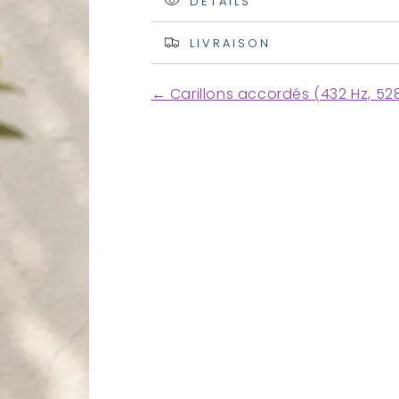
DÉTAILS
Carillon
Carillon
à
à
LIVRAISON
vent
vent
528
528
Hertz
Hertz
← Carillons accordés (432 Hz, 52
-
-
Fréquence
Fréquence
de
de
l&#39;amour
l&#39;amour
-
-
80
80
cm
cm