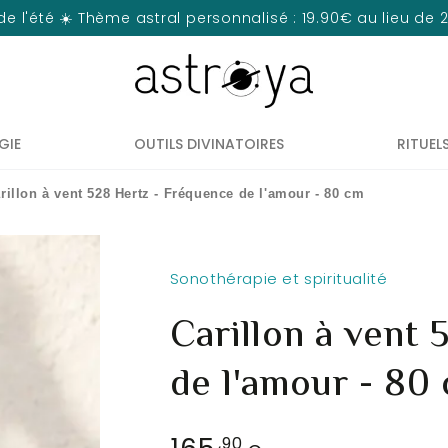
de l'été ☀️ Thème astral personnalisé : 19.90€ au lieu de
GIE
OUTILS DIVINATOIRES
RITUEL
rillon à vent 528 Hertz - Fréquence de l'amour - 80 cm
Sonothérapie et spiritualité
Carillon à vent
de l'amour - 80
Prix
,90