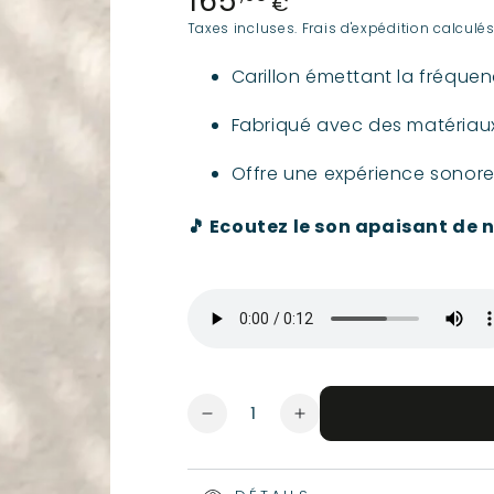
165
€
normal
Taxes incluses.
Frais d'expédition
calculés
Carillon émettant la fréquen
Fabriqué avec des matériaux
Offre une expérience sonore ri
🎵 Ecoutez le son apaisant de n
Quantité
Réduire
Augmenter
la
la
quantité
quantité
de
de