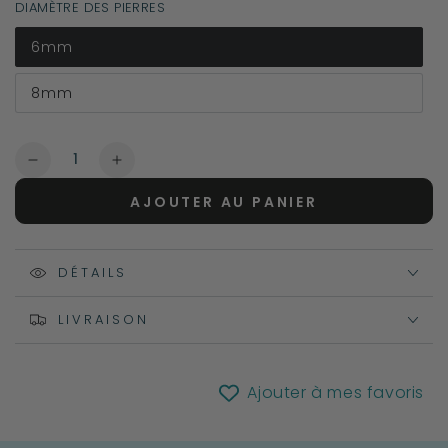
DIAMÈTRE DES PIERRES
6mm
8mm
Quantité
Réduire
Augmenter
la
la
AJOUTER AU PANIER
quantité
quantité
de
de
Bracelet
Bracelet
Améthyste
DÉTAILS
Améthyste
à
à
facettes
facettes
LIVRAISON
Ajouter à mes favoris