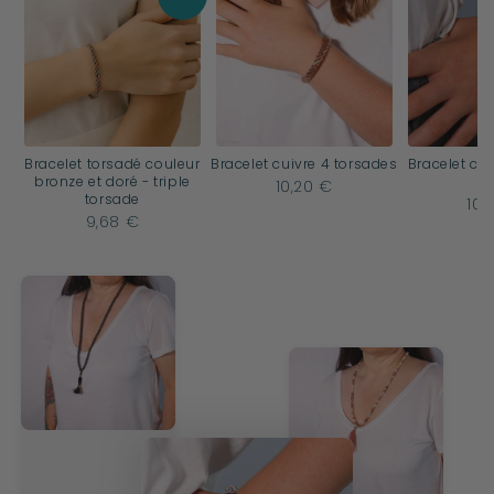
Bracelet torsadé couleur
Bracelet cuivre 4 torsades
Bracelet ch
bronze et doré - triple
R
10,20 €
torsade
10,
9,68 €