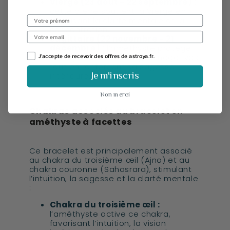
Vierge (23 août - 22 septembre) :
cette pierre soutient la Vierge en
favorisant la clarté mentale et la
concentration.
Sagittaire (22 novembre - 21
décembre) :
l’améthyste protège
le Sagittaire des énergies négatives
J'accepte de recevoir des offres de astroya.fr.
tout en renforçant sa sagesse
Je m'inscris
intérieure.
Non merci
Chakras associés au bracelet en
améthyste à facettes
Ce bracelet est principalement associé
au chakra du troisième œil (Ajna) et au
chakra couronne (Sahasrara), stimulant
l’intuition, la sagesse et la clarté mentale
:
Chakra du troisième œil :
l’améthyste active ce chakra,
favorisant l’intuition, la vision