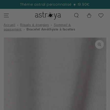
IGNORER LE
Thème astral personnalisé ☀️ 19.90€
CONTENU
Panier
Accueil
›
Rituels & énergies
›
Sommeil &
apaisement
›
Bracelet Améthyste à facettes
IGNORER LES
INFORMATIONS
SUR LE PRODUIT