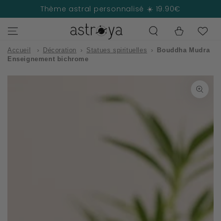
IGNORER LE
Thème astral personnalisé ☀️ 19.90€
CONTENU
Panier
Accueil
›
Décoration
›
Statues spirituelles
›
Bouddha Mudra
Enseignement bichrome
IGNORER LES
INFORMATIONS
SUR LE PRODUIT