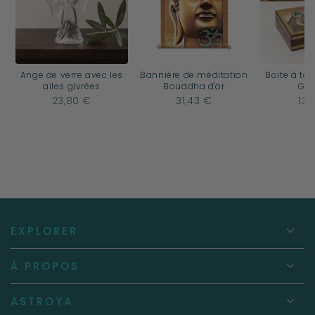
Ange de verre avec les
Bannière de méditation
Boite à tar
ailes givrées
Bouddha d'or
Ga
23,80 €
31,43 €
13,
EXPLORER
À PROPOS
ASTROYA