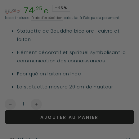
74
,25
–25%
€
,00
99
€
Prix
Prix
Taxes incluses.
Frais d'expédition
calculés à l'étape de paiement.
normal
de
Statuette de Bouddha bicolore : cuivre et
vente
laiton
Elément décoratif et spirituel symbolisant la
communication des connaissances
Fabriqué en laiton en Inde
La statuette mesure 20 cm de hauteur
Quantité
Réduire
Augmenter
la
la
AJOUTER AU PANIER
quantité
quantité
de
de
Bouddha
Bouddha