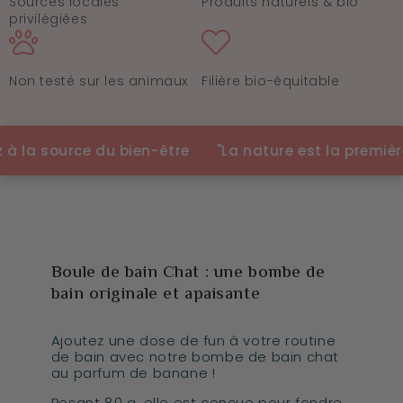
Sources locales
Produits naturels & bio
privilégiées
Non testé sur les animaux
Filière bio-équitable
la source du bien-être
"La nature est la première co
Boule de bain Chat : une bombe de
bain originale et apaisante
Ajoutez une dose de fun à votre routine
de bain avec notre bombe de bain chat
au parfum de banane !
Pesant 80 g, elle est conçue pour fondre