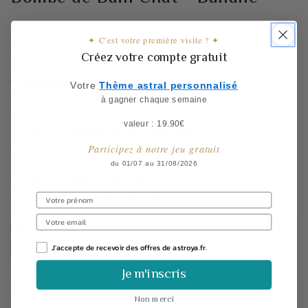
4
Prix
,80
€
✦ C'est votre première visite ? ✦
normal
Taxes incluses.
Frais d'expédition
calculés à l'étape de paiement.
Créez votre compte gratuit
🐾
Adorable design chat
: Une bombe de bain
Votre
​
Thème astral personnalisé
unique qui plaira aux petits et grands.
à gagner chaque semaine
valeur : 19.90€
🍌
Parfum de banane tropicale
: Une touche
exotique pour une relaxation optimale.
Participez à notre jeu gratuit
du 01/07 au 31/08/2026
🛁
Routine bain améliorée
: Un moment de
détente ludique et parfumé.
Détente, Relaxation, Bien être
Banane
J'accepte de recevoir des offres de astroya.fr.
80 gr de douceur fruité
Je m'inscris
Non merci
Quantité