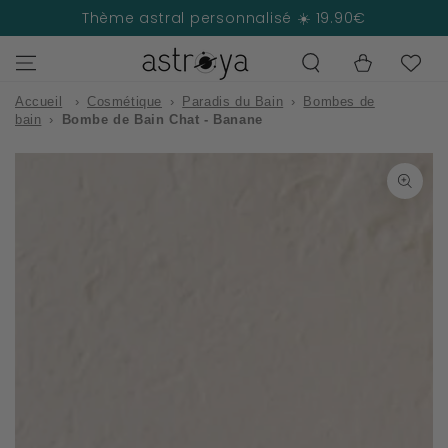
IGNORER LE
Thème astral personnalisé ☀️ 19.90€
CONTENU
Panier
Accueil
›
Cosmétique
›
Paradis du Bain
›
Bombes de
bain
›
Bombe de Bain Chat - Banane
IGNORER LES
INFORMATIONS
SUR LE PRODUIT