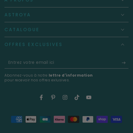
ASTROYA
CATALOGUE
OFFRES EXCLUSIVES
Entrez
votre
Abonnez-vous à notre
lettre d'information
email
pour recevoir nos offres exlusives.
ici
Facebook
Pinterest
Instagram
TikTok
YouTube
Modes
de