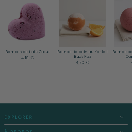
Bombes de bain Cœur
Bombe de bain au Karité |
Bombe de 
Buck Fizz
Ca
4,10 €
4,70 €
EXPLORER
À PROPOS