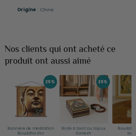
Origine
: Chine
Nos clients qui ont acheté ce
produit ont aussi aimé
25%
25%
Bannière de méditation
Boite à tarot ou bijoux
Bouddha 
Bouddha d'or
Ganesh
bou