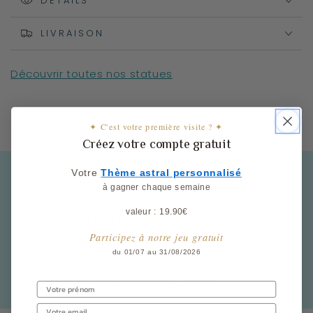
de
DÉTAILS
de
verre
verre
avec
avec
LIVRAISON
les
les
ailes
ailes
Découvrir toutes nos statues
givrées
givrées
Ajouter à mes favoris
✦ C'est votre première visite ? ✦
Créez votre compte gratuit
Votre
​
Thème astral personnalisé
à gagner chaque semaine
valeur : 19.90€
Artisanat local
Matières nobles &
naturelles
Participez à notre jeu gratuit
du 01/07 au 31/08/2026
Responsabilité sociale