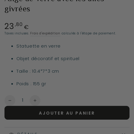
givrées
23
Prix
,80
€
normal
Taxes incluses.
Frais d'expédition
calculés à l'étape de paiement.
Statuette en verre
Objet décoratif et spirituel
Taille : 10.4*7*3 cm
Poids : 155 gr
Quantité
Réduire
Augmenter
la
la
AJOUTER AU PANIER
quantité
quantité
de
de
Ange
Ange