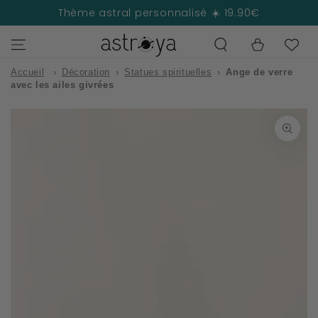
IGNORER LE
Thème astral personnalisé ☀️ 19.90€
CONTENU
Panier
Accueil
›
Décoration
›
Statues spirituelles
›
Ange de verre
avec les ailes givrées
IGNORER LES
INFORMATIONS
SUR LE PRODUIT