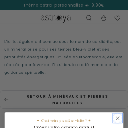
IGNORER LE
Thème astral personnalisé ☀️ 19.90€
CONTENU
Panier
L'iolite, également connue sous le nom de cordiérite, est
un minéral prisé pour ses teintes bleu-violet et ses
propriétés énergétiques. Utilisée en lithothérapie, elle est
réputée pour favoriser l'intuition, la clarté mentale et la
guidance spirituelle.
RETOUR À MINÉRAUX ET PIERRES
NATURELLES
✦ C'est votre première visite ? ✦
Créez votre compte gratuit