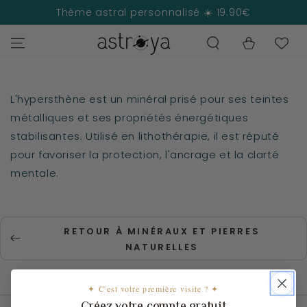
IGNORER LE
Thème astral personnalisé ☀️ 19.90€
CONTENU
Panier
L'hypersthène est un minéral prisé pour ses teintes
métalliques et ses propriétés énergétiques
stabilisantes. Utilisé en lithothérapie, il est réputé
pour favoriser la protection, l'ancrage et la clarté
mentale.
RETOUR À MINÉRAUX ET PIERRES
NATURELLES
✦ C'est votre première visite ? ✦
Créez votre compte gratuit